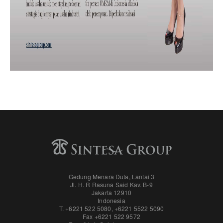
Gedung Menara Duta, Lantai 3
Jl. H. R Rasuna Said Kav. B-9
Jakarta 12910
Indonesia
T. +6221 522 5080
,
+6221 5522 5090
Fax
+6221 522 9572