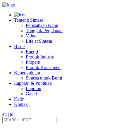
Tentang Sintesa
Perusahaan Kami
Tonggak Perjalanan
Value
Life at Sintesa
Bisnis
Energi
Produk Industri
Properti
Produk Konsumen
Keberlanjutan
Sintesa untuk Bumi
Laporan & Publikasi
Laporan
Galeri
Karir
Kontak
en
|
id