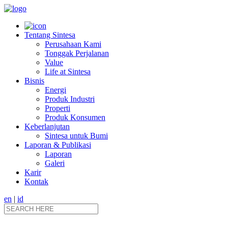
Tentang Sintesa
Perusahaan Kami
Tonggak Perjalanan
Value
Life at Sintesa
Bisnis
Energi
Produk Industri
Properti
Produk Konsumen
Keberlanjutan
Sintesa untuk Bumi
Laporan & Publikasi
Laporan
Galeri
Karir
Kontak
en
|
id